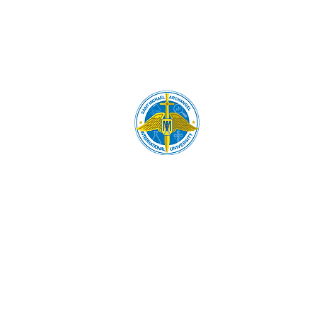
1 786-550-2127
66 West Flagler St. 9th Floor,
Suite 7971, Miami, FL 33130, EE. UU
contactoweb@stmaiu.net