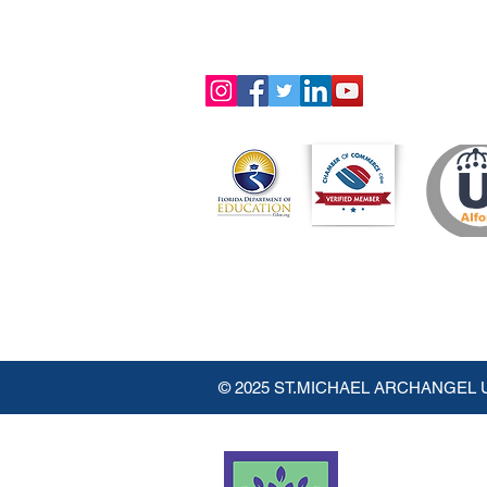
© 2025 ST.MICHAEL ARCHANGEL 
STMAIU forma parte de la Cor