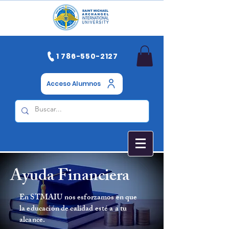
1 786-550-2127
Acceso Alumnos
Ayuda Financiera
En STMAIU nos esforzamos en que
la educación de calidad esté a a tu
alcance.